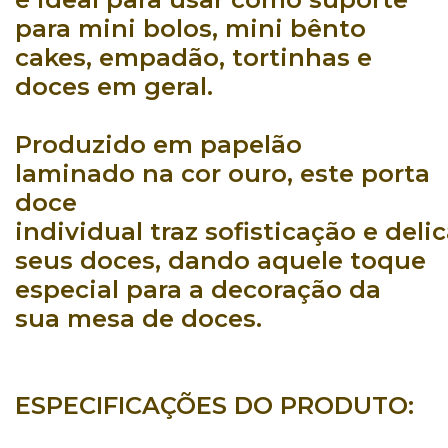
para mini bolos
, mini bênto
cakes, empadão,
tortinhas e
doces em geral
.
Produzido em papelão
laminado
na
cor ouro
, este
porta
doce
individual
traz
sofisticação
e
deli
seus
doces
, dando aquele
toque
especial
para a
decoração
da
sua
mesa de doces
.
ESPECIFICAÇÕES DO PRODUTO: