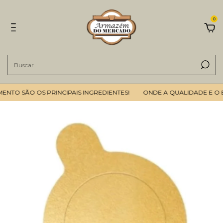
0
TO SÃO OS PRINCIPAIS INGREDIENTES!
ONDE A QUALIDADE E O BO