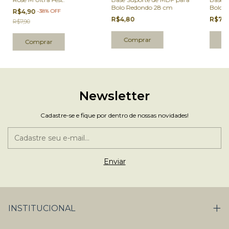
Bolo Redondo 28 cm
Bolo 
R$4,90
-
38
%
OFF
R$4,80
R$7,
R$7,90
Newsletter
Cadastre-se e fique por dentro de nossas novidades!
INSTITUCIONAL