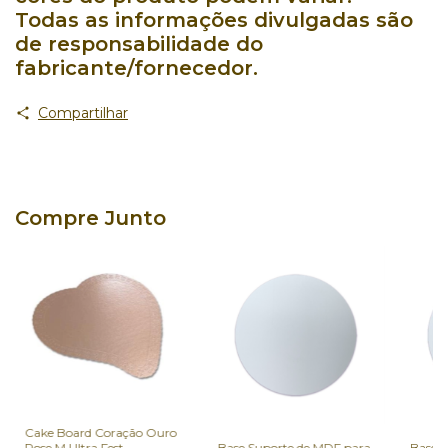
Todas as informações divulgadas são
de responsabilidade do
fabricante/fornecedor.
Compartilhar
Compre Junto
Cake Board Coração Ouro
Base Suporte de MDF para
Base 
Rose M Ultra Fest.