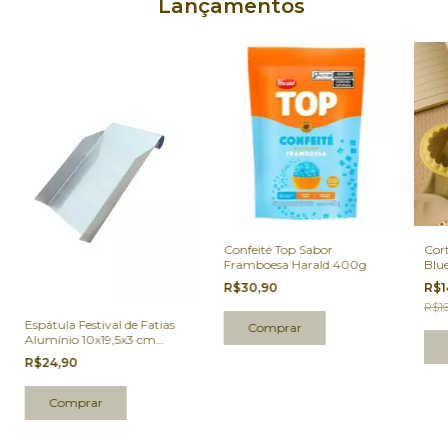
Lançamentos
Confeité Top Sabor
Cor
Framboesa Harald 400g
Blu
R$30,90
R$1
R$16
Espátula Festival de Fatias
Alumínio 10x19,5x3 cm
unidade
R$24,90