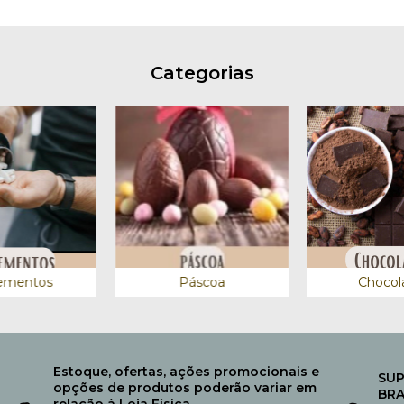
Categorias
ementos
Páscoa
Chocol
Estoque, ofertas, ações promocionais e
SUP
opções de produtos poderão variar em
BRA
relação à Loja Física.