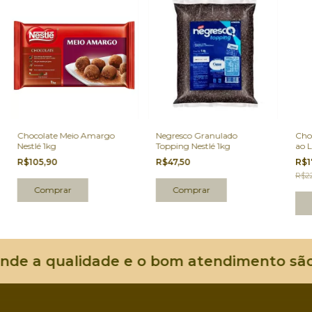
Chocolate Meio Amargo
Negresco Granulado
Cho
Nestlé 1kg
Topping Nestlé 1kg
ao L
R$105,90
R$47,50
R$1
R$22
a qualidade e o bom atendimento são os p