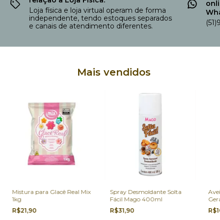
onl
Loja física e loja virtual operam de forma
Wha
independente, tendo estoques separados
(51
e canais de atendimento diferentes.
Mais vendidos
Mistura para Glacê Real Mix
Spray Desmoldante Solta
Avei
1kg
Fácil Mago 400ml
Ger
R$21,90
R$31,90
R$1