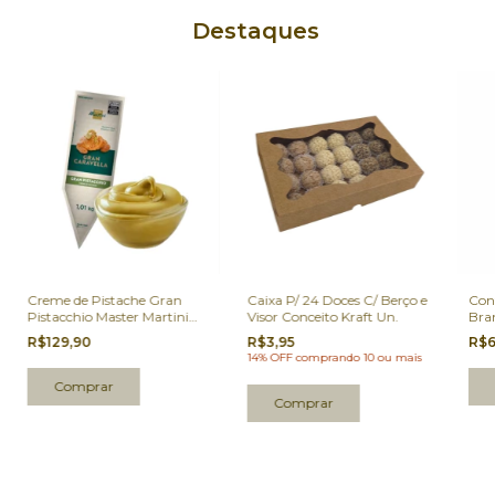
Destaques
Creme de Pistache Gran
Caixa P/ 24 Doces C/ Berço e
Conf
Pistacchio Master Martini
Visor Conceito Kraft Un.
Bra
Bisnaga 1,01kg
R$129,90
R$3,95
R$6
14% OFF
comprando 10 ou mais