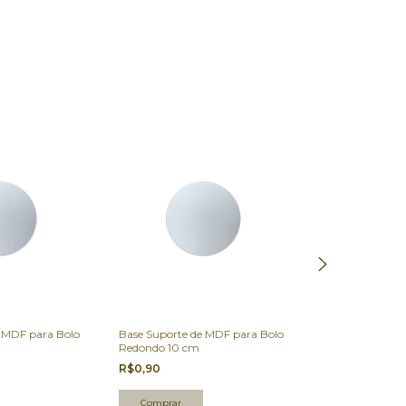
Cake Board Cor
M Ultra Fest.
e MDF para Bolo
Base Suporte de MDF para Bolo
Redondo 10 cm
R$4,90
-
38
%
OF
R$0,90
R$7,90