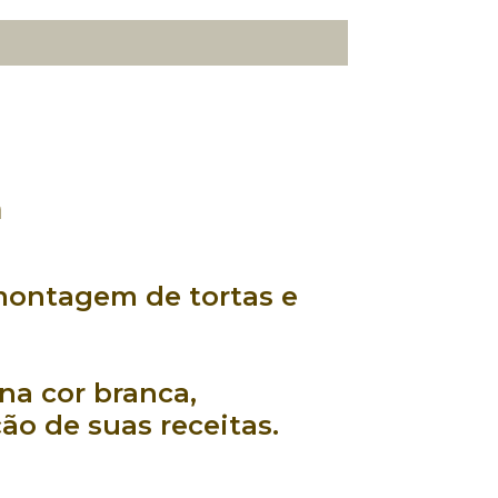
m
montagem
de
tortas
e
na cor
branca
,
ção
de suas receitas.