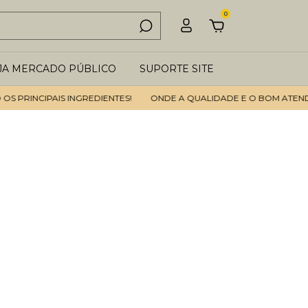
0
JA MERCADO PÚBLICO
SUPORTE SITE
RINCIPAIS INGREDIENTES!
ONDE A QUALIDADE E O BOM ATENDIMEN