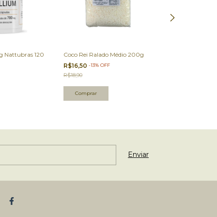
 Nattubras 120
Coco Rei Ralado Médio 200g
Mistura para P
Sem Soja Foco 
R$16,50
-
13
%
OFF
R$12,00
R$18,90