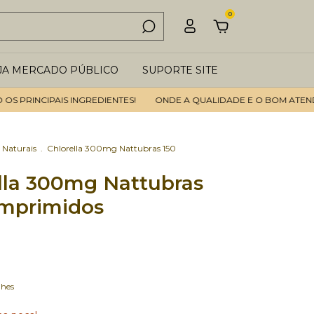
0
JA MERCADO PÚBLICO
SUPORTE SITE
RINCIPAIS INGREDIENTES!
ONDE A QUALIDADE E O BOM ATENDIMEN
 Naturais
.
Chlorella 300mg Nattubras 150
lla 300mg Nattubras
omprimidos
lhes