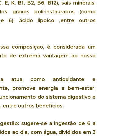
, E, K, B1, B2, B6, B12),
sais minerais
,
dos graxos poli-instaurados
(como
 e 6),
ácido lipoico
,entre outros
essa composição, é considerada um
nto
de extrema vantagem ao nosso
ella atua como
antioxidant
e e
nte
,
promove energia
e
bem-estar
,
funcionamento
do
sistema digestivo
e
o
, entre outros benefícios.
gestão:
sugere-se a ingestão de 6 a
dos ao dia, com água, divididos em 3