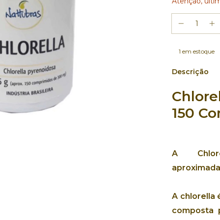
Atenção, últi
1
em estoque
Descrição
Chlore
150 C
A Chlore
aproximada
A
chlorella
composta