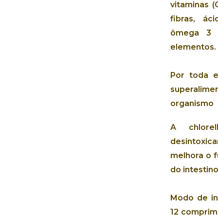
vitaminas
(C
fibras
,
áci
ômega 3
elementos.
Por toda 
superalime
organismo
A chlor
desintoxica
melhora
o
do
intestin
Modo de in
12 comprimi