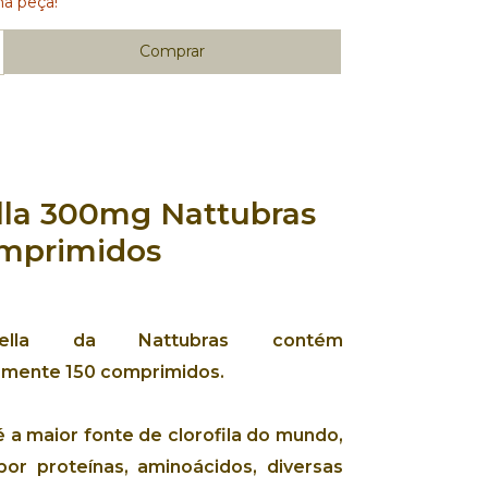
ma peça!
lla 300mg Nattubras
omprimidos
lla
da
Nattubras
contém
mente 150
comprimidos
.
é a
maior fonte de clorofila
do mundo,
 por
proteínas
,
aminoácidos
, diversas