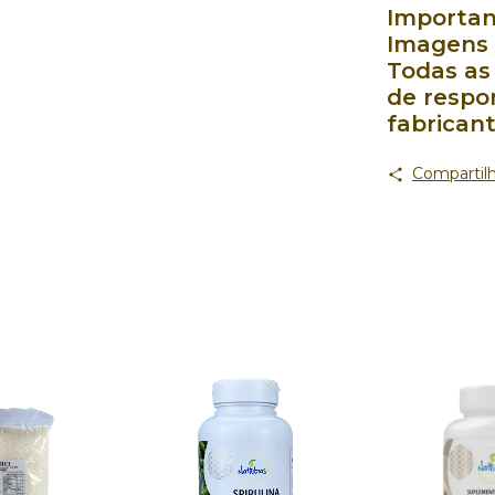
Importan
Imagens 
Todas as
de respo
fabrican
Compartilh