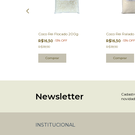
ado 200g
Coco Rei Flocado 200g
Coco Rei Ralado
R$16,50
-
13
%
OFF
R$16,50
-
13
%
OFF
R$18,90
R$18,90
Newsletter
Cadastre
novidad
INSTITUCIONAL