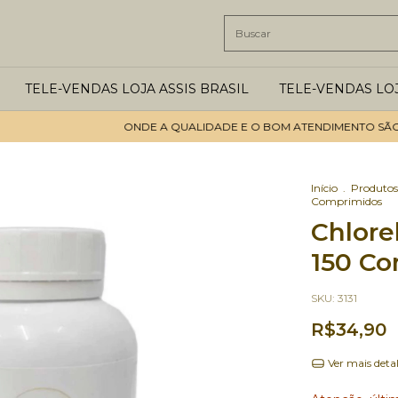
TELE-VENDAS LOJA ASSIS BRASIL
TELE-VENDAS LO
ONDE A QUALIDADE E O BOM ATENDIMENTO SÃO OS P
Início
.
Produtos
Comprimidos
Chlore
150 C
SKU:
3131
R$34,90
Ver mais deta