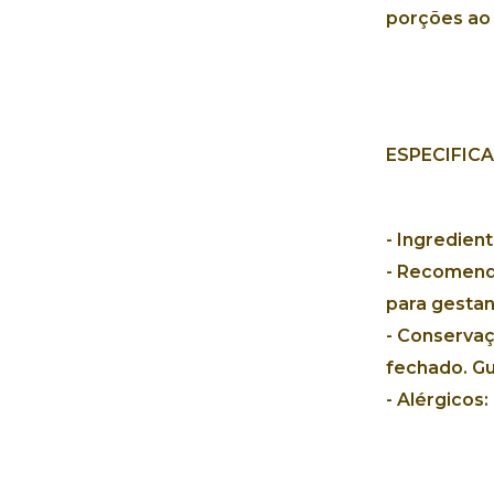
porções ao d
ESPECIFIC
-
Ingredient
- Recomend
para gestan
- Conservaç
fechado. Gu
- Alérgicos: