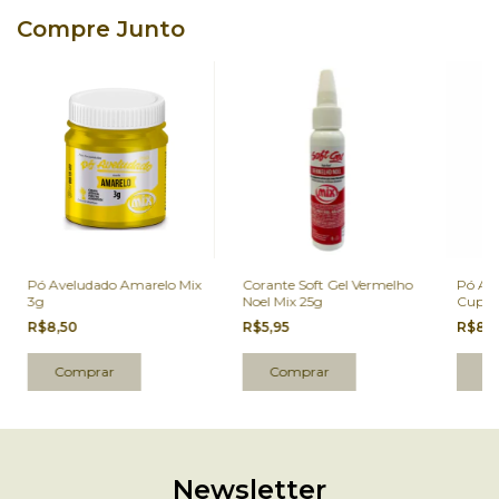
Compre Junto
Pó Aveludado Amarelo Mix
Corante Soft Gel Vermelho
Pó Av
3g
Noel Mix 25g
Cupca
R$8,50
R$5,95
R$8,
Newsletter