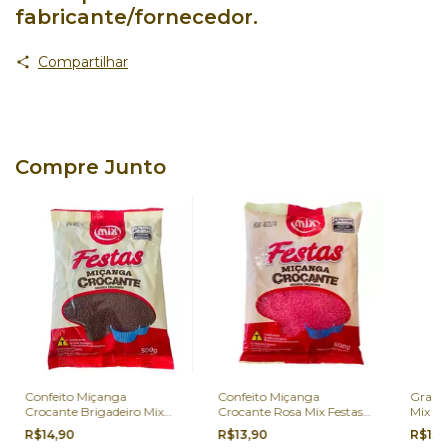
fabricante/fornecedor.
Compartilhar
Compre Junto
Confeito Miçanga
Confeito Miçanga
Granu
Crocante Brigadeiro Mix
Crocante Rosa Mix Festas
Mix Fe
Festas 500g
500g
R$14,90
R$13,90
R$13,