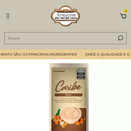
0
TO SÃO OS PRINCIPAIS INGREDIENTES!
ONDE A QUALIDADE E O B