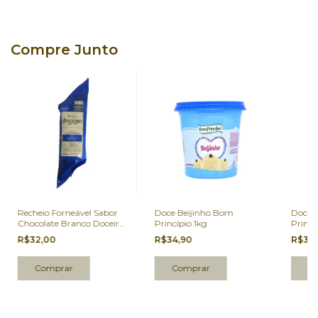
Compre Junto
Recheio Forneável Sabor
Doce Beijinho Bom
Doce 
Chocolate Branco Doceiro
Princípio 1kg
Princí
Haenssgen 1,005kg
R$32,00
R$34,90
R$34