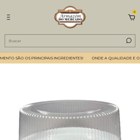
0
NTO SÃO OS PRINCIPAIS INGREDIENTES!
ONDE A QUALIDADE E O B