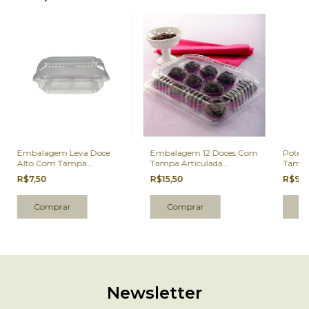
Embalagem Leva Doce
Embalagem 12 Doces Com
Pote 
Alto Com Tampa
Tampa Articulada
Tampa
Articulada Galvanotek
Galvanotek GA19 10 Un.
Galva
R$7,50
R$15,50
R$9,
GA10 10 Un.
Newsletter