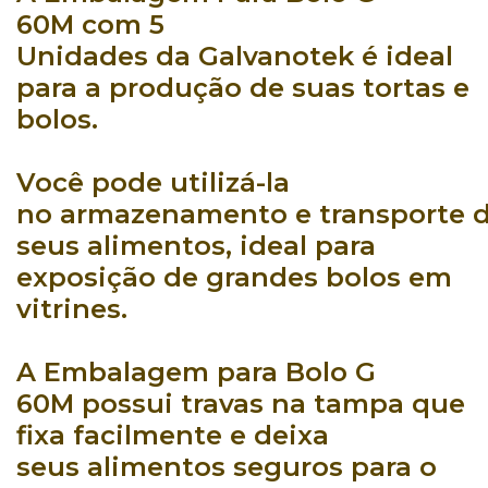
60M
com
5
Unidades
da
Galvanotek
é ideal
para a produção de suas tortas e
bolos.
Você pode utilizá-la
no
armazenamento
e
transporte
d
seus alimentos, ideal para
exposição de
grandes bolos
em
vitrines.
A
Embalagem para Bolo G
60M
possui
travas na tampa
que
fixa facilmente e deixa
seus
alimentos seguros
para o