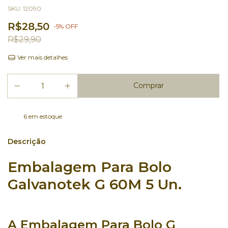
SKU:
12090
R$28,50
-
5
%
OFF
R$29,90
Ver mais detalhes
6
em estoque
Descrição
Embalagem Para Bolo
Galvanotek G 60M 5 Un.
A
Embalagem Para Bolo G