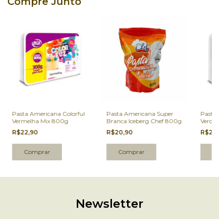
Compre Junto
Pasta Americana Colorful
Pasta Americana Super
Pasta 
Vermelha Mix 800g
Branca Iceberg Chef 800g
Verde 
R$22,90
R$20,90
R$22
Newsletter