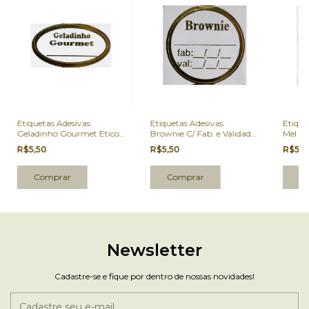
Etiquetas Adesivas
Etiquetas Adesivas
Etique
Geladinho Gourmet Eticol
Brownie C/ Fab. e Validade
Mel C/
100 Un.
Eticol 100 Un.
Un.
R$5,50
R$5,50
R$5,
Newsletter
Cadastre-se e fique por dentro de nossas novidades!