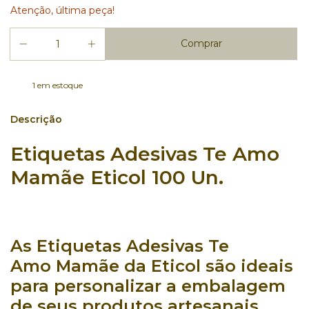
Atenção, última peça!
1
em estoque
Descrição
Etiquetas Adesivas Te Amo
Mamãe Eticol 100 Un.
As
Etiquetas Adesivas Te
Amo Mamãe
da
Eticol
são ideais
para
personalizar
a embalagem
de seus
produtos artesanais
,