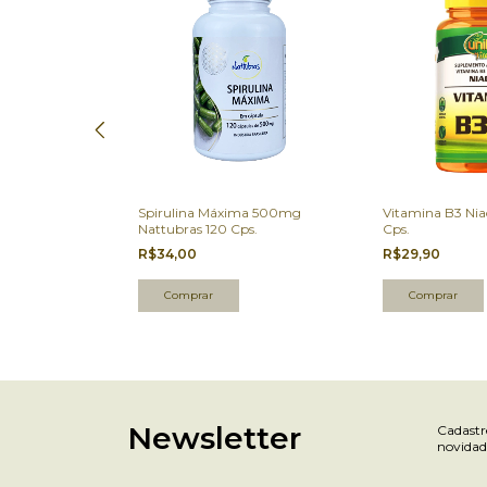
 Fino 200g
Spirulina Máxima 500mg
Vitamina B3 Niac
Nattubras 120 Cps.
Cps.
R$34,00
R$29,90
Newsletter
Cadastre
novidad