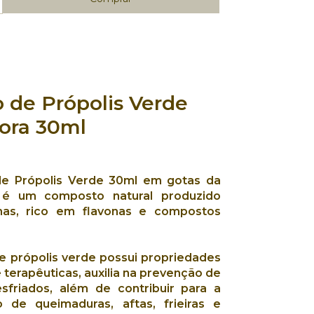
o de Própolis Verde
lora 30ml
de Própolis Verde 30ml
em
gotas
da
é um
composto natural
produzido
has,
rico em flavonas e compostos
e própolis verde
possui
propriedades
e terapêuticas
, auxilia na
prevenção de
esfriados
, além de
contribuir para a
o
de queimaduras, aftas, frieiras e