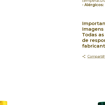
temperatura
- Alérgicos:
Importan
Imagens 
Todas as
de respo
fabrican
Compartilh