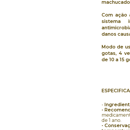
machucado
Com
ação a
sistema i
antimicrobi
danos causa
Modo de us
gotas, 4 ve
de 10 a 15 g
ESPECIFIC
-
Ingredient
- Recomend
medicamento
de 1 ano.
- Conservaç