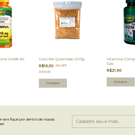
ina Unilife 60
Coco Rei Queimado 200g
Vitamina Comple
Cps.
R$16,50
-
2
%
OFF
R$21,90
R$16,90
-se e fique por dentro de nossas
es!