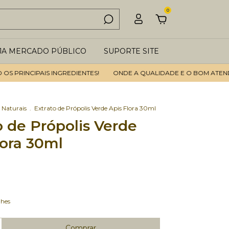
0
JA MERCADO PÚBLICO
SUPORTE SITE
RINCIPAIS INGREDIENTES!
ONDE A QUALIDADE E O BOM ATENDIMEN
 Naturais
.
Extrato de Própolis Verde Apis Flora 30ml
o de Própolis Verde
lora 30ml
lhes