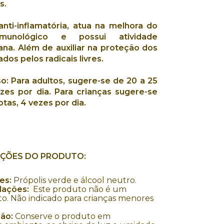
s.
nti-inflamatória
, atua na
melhora do
munológico
e possui
atividade
ana
. Além de auxiliar na
proteção dos
dos pelos radicais livres
.
o:
Para adultos, sugere-se de 20 a 25
zes por dia. Para crianças sugere-se
otas, 4 vezes por dia.
AÇÕES DO PRODUTO:
es:
Própolis verde e álcool neutro.
ações:
Este produto não é um
. Não indicado para crianças menores
ão:
Conserve o produto em