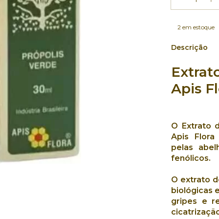
2
em estoque
Descrição
Extrat
Apis F
O
Extrato 
Apis Flora
pelas abel
fenólicos
.
O
extrato d
biológicas 
gripes e r
cicatrizaçã