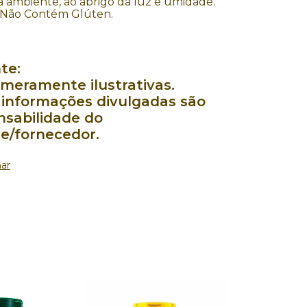
 ambiente, ao abrigo da luz e umidade.
Não Contém Glúten.
te:
meramente ilustrativas.
 informações divulgadas são
nsabilidade do
te/fornecedor.
ar