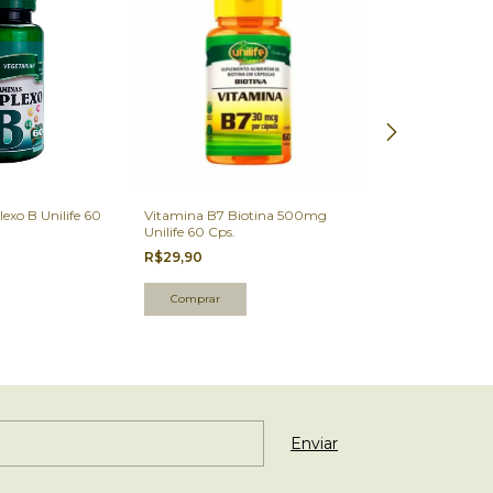
xo B Unilife 60
Vitamina B7 Biotina 500mg
Magnésio Dima
Unilife 60 Cps.
Nattubras 120 C
R$29,90
R$45,90