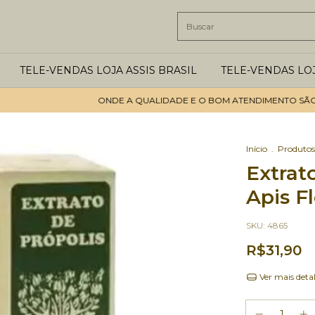
TELE-VENDAS LOJA ASSIS BRASIL
TELE-VENDAS LO
ONDE A QUALIDADE E O BOM ATENDIMENTO SÃO OS P
Início
.
Produtos
Extrat
Apis F
SKU:
4865
R$31,90
Ver mais deta