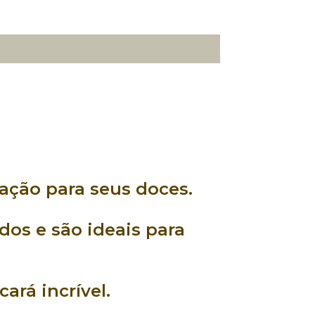
cação
para seus
doces
.
ados
e são
ideais
para
cará incrível.