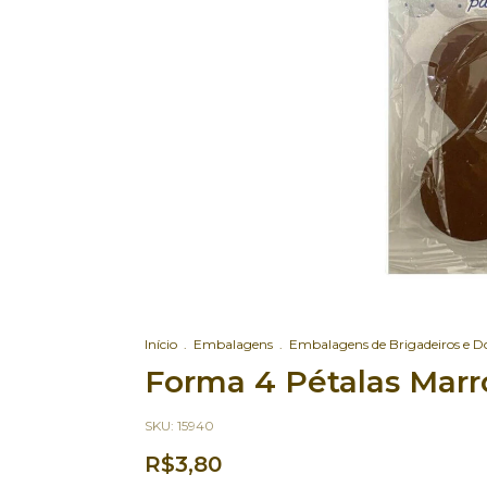
Início
.
Embalagens
.
Embalagens de Brigadeiros e D
Forma 4 Pétalas Marro
SKU:
15940
R$3,80