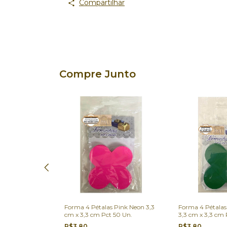
Compartilhar
Compre Junto
 Azul Marinho
Forma 4 Pétalas Pink Neon 3,3
Forma 4 Pétalas
Pct 50 Un.
cm x 3,3 cm Pct 50 Un.
3,3 cm x 3,3 cm 
R$3,80
R$3,80