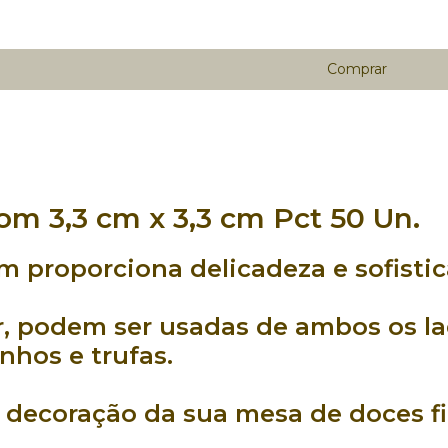
m 3,3 cm x 3,3 cm Pct 50 Un.
om
proporciona
delicadeza
e
sofisti
r
, podem ser usadas de
ambos os l
inhos
e
trufas
.
a
decoração
da sua
mesa de doces
fi