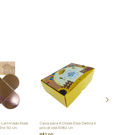
s Laminado Rosé
Caixa para 6 Doces Essa Delícia é
Forminha de Pa
 Pct 50 Un.
prô cê cód.3082 Un
Branca N°6 100
R$2,00
R$1,50