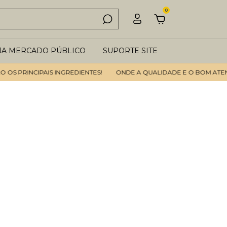
0
JA MERCADO PÚBLICO
SUPORTE SITE
PRINCIPAIS INGREDIENTES!
ONDE A QUALIDADE E O BOM ATENDIME