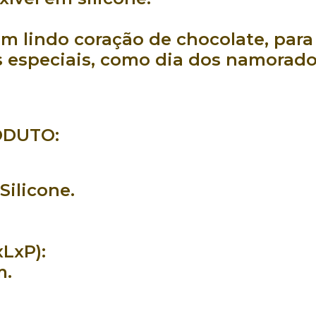
um lindo
coração de chocolate
, par
 especiais
, como
dia dos namorad
ODUTO:
Silicone.
LxP):
m.