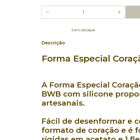
5
em estoque
Descrição
Forma Especial Cora
A
Forma Especial Coraçã
BWB
com
silicone
propo
artesanais.
Fácil de desenformar
e 
formato de coração
e é 
rígidas
em
acetato
e
1 fl