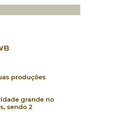
BWB
uas produções
vidade grande no
es
, sendo
2