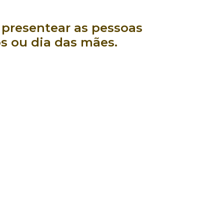
a
presentear
as pessoas
os
ou
dia das mães
.