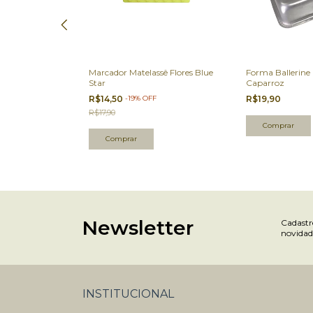
ção Ouro Rose
Marcador Matelassê Flores Blue
Forma Ballerine
Star
Caparroz
R$14,50
-
19
%
OFF
R$19,90
R$17,90
Newsletter
Cadastre
novidad
INSTITUCIONAL