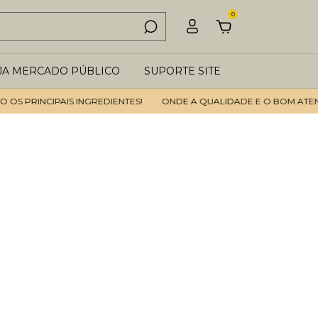
0
JA MERCADO PÚBLICO
SUPORTE SITE
PRINCIPAIS INGREDIENTES!
ONDE A QUALIDADE E O BOM ATENDIME