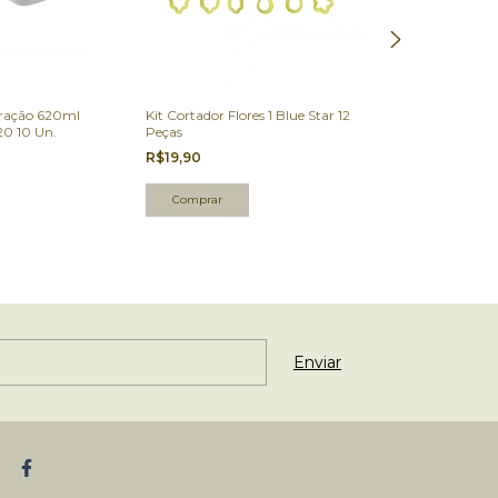
ação 620ml
Kit Cortador Flores 1 Blue Star 12
Kit Cortador Flo
20 10 Un.
Peças
Peças
R$19,90
R$17,90