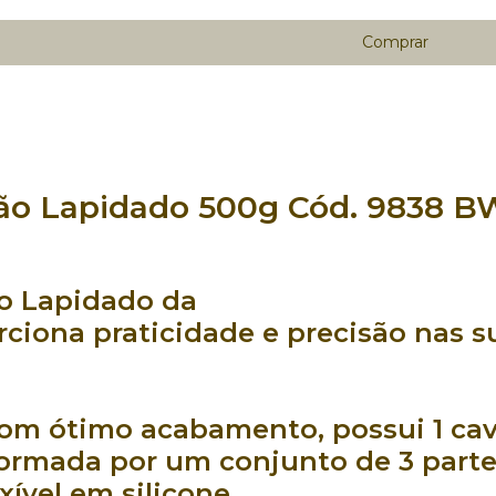
ção Lapidado 500g Cód. 9838 
o Lapidado da
rciona
praticidade
e
precisão
nas s
com
ótimo acabamento
, possui
1 ca
formada por um conjunto de
3 part
exível
em
silicone
.