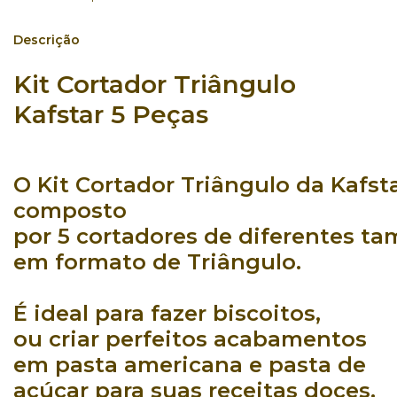
Descrição
Kit Cortador Triângulo
Kafstar 5 Peças
O
Kit Cortador Triângulo
da
Kafst
composto
por
5 cortadores
de
diferentes
ta
em
formato
de Triângulo.
É
ideal
para fazer
biscoitos
,
ou
criar perfeitos acabamentos
em
pasta americana
e
pasta de
açúcar
para suas
receitas doces
.