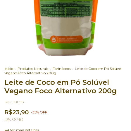
Início
.
Produtos Naturais
.
Farináceos
.
Leite de Coco em Pó Solúvel
Vegano Foco Alternativo 200g
Leite de Coco em Pó Solúvel
Vegano Foco Alternativo 200g
SKU:
10098
R$23,90
-
35
%
OFF
R$36,90
Ver mais detalhes