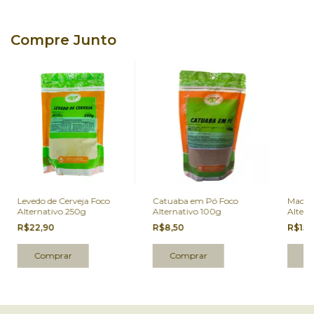
Compre Junto
Levedo de Cerveja Foco
Catuaba em Pó Foco
Maca 
Alternativo 250g
Alternativo 100g
Altern
R$22,90
R$8,50
R$15,