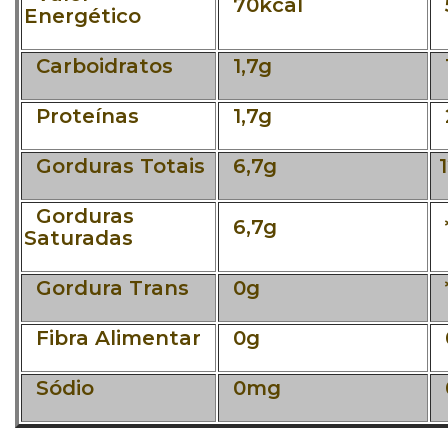
70kcal
Energético
Carboidratos
1,7g
1
Proteínas
1,7g
Gorduras Totais
6,7g
1
Gorduras
6,7g
*
Saturadas
Gordura Trans
0g
*
Fibra Alimentar
0g
Sódio
0mg