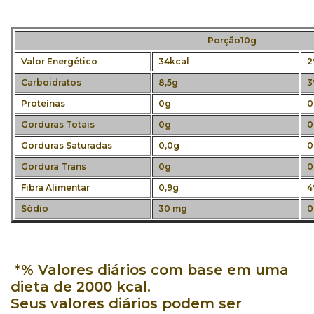
Porção10g
Valor Energético
34kcal
2
Carboidratos
8,5g
3
Proteínas
0g
0
Gorduras Totais
0g
0
Gorduras Saturadas
0,0g
0
Gordura Trans
0g
0
Fibra Alimentar
0,9g
4
Sódio
30 mg
0
*% Valores diários com base em uma
dieta de 2000 kcal.
Seus valores diários podem ser