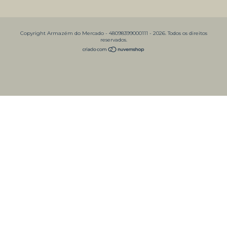
Copyright Armazém do Mercado - 48098399000111 - 2026. Todos os direitos
reservados.