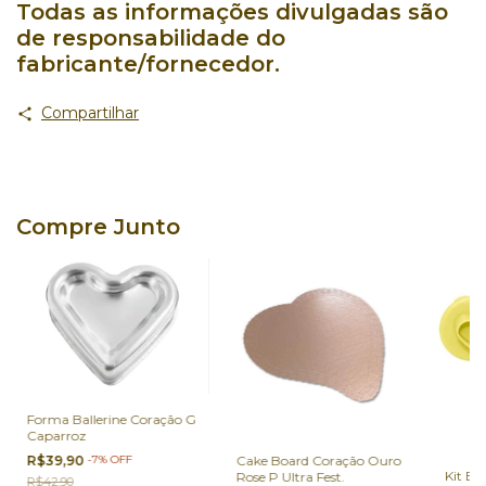
Todas as informações divulgadas são
de responsabilidade do
fabricante/fornecedor.
Compartilhar
Compre Junto
Forma Ballerine Coração G
Caparroz
Cake Board Coração Ouro
R$39,90
-
7
%
OFF
Kit Ej
Rose P Ultra Fest.
R$42,90