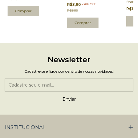
Star 4
R$3,90
-
34
%
OFF
R$19,
R$5,90
Newsletter
Cadastre-se e fique por dentro de nossas novidades!
INSTITUCIONAL