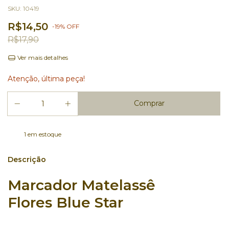
SKU:
10419
R$14,50
-
19
%
OFF
R$17,90
Ver mais detalhes
Atenção, última peça!
1
em estoque
Descrição
Marcador Matelassê
Flores Blue Star