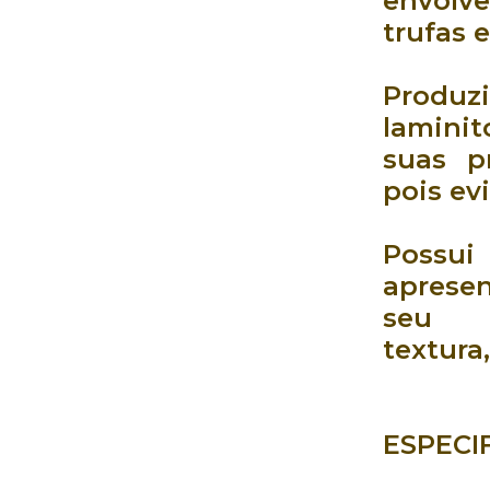
envolv
trufas
Produz
laminit
suas
p
pois
ev
Pos
aprese
s
textura
ESPECI