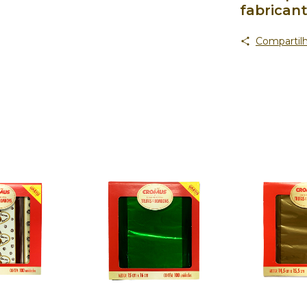
fabrican
Compartilh