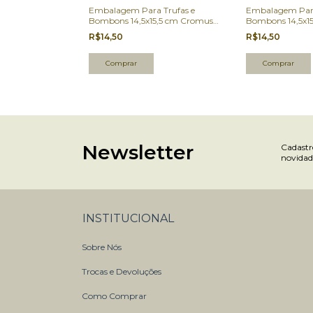
 Trufas e
Embalagem Para Trufas e
Embalagem Para
5,5 cm Cromus
Bombons 14,5x15,5 cm Cromus
Bombons 14,5x1
Un.
Marrom Café 100 Un.
Dois Amores 100
R$14,50
R$14,50
Newsletter
Cadastre
novidad
INSTITUCIONAL
Sobre Nós
Trocas e Devoluções
Como Comprar