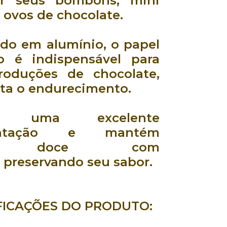
er seus
bombons
,
mini
e
ovos de chocolate
.
ido em
alumínio
, o
papel
o
é indispensável para
roduções de chocolate
,
ita o endurecimento
.
sui uma
excelente
ntação
e mantém
eu
doce com
,
preservando seu sabor
.
FICAÇÕES DO PRODUTO: