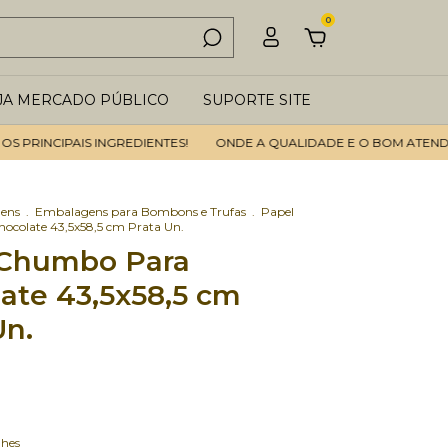
0
JA MERCADO PÚBLICO
SUPORTE SITE
INCIPAIS INGREDIENTES!
ONDE A QUALIDADE E O BOM ATENDIMENT
ens
.
Embalagens para Bombons e Trufas
.
Papel
colate 43,5x58,5 cm Prata Un.
 Chumbo Para
ate 43,5x58,5 cm
Un.
lhes