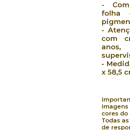
- Com
folha
pigment
- Aten
com c
anos,
supervi
- Medid
x 58,5 
Importan
Imagens 
cores do
Todas as
de respo