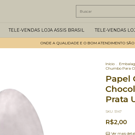
TELE-VENDAS LOJA ASSIS BRASIL
TELE-VENDAS LO
ONDE A QUALIDADE E O BOM ATENDIMENTO SÃO OS PR
Início
.
Embalag
Chumbo Para Cho
Papel
Chocol
Prata 
SKU:
5147
R$2,00
Ver mais deta