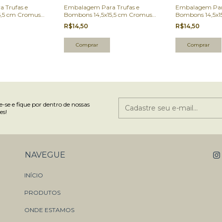
 Trufas e
Embalagem Para Trufas e
Embalagem Para
5,5 cm Cromus
Bombons 14,5x15,5 cm Cromus
Bombons 14,5x1
 Un.
Verde 100 Un.
Ouro 100 Un.
R$14,50
R$14,50
-se e fique por dentro de nossas
es!
NAVEGUE
INÍCIO
PRODUTOS
ONDE ESTAMOS