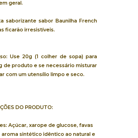
 em geral.
a saborizante sabor Baunilha French
s ficarão irresistíveis.
so:
Use
20g (1 colher de sopa) para
g
de produto e se necessário
misturar
ar com um utensílio limpo e seco.
AÇÕES DO PRODUTO:
es: Açúcar, xarope de glucose, favas
, aroma sintético idêntico ao natural e