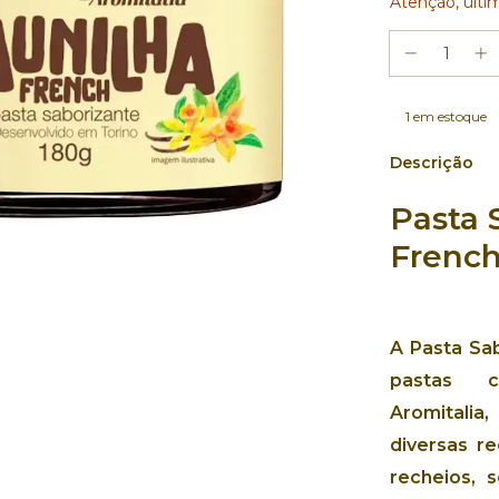
Atenção, últi
1
em estoque
Descrição
Pasta 
Frenc
A Pasta Sa
pastas c
Aromitalia
diversas re
recheios, 