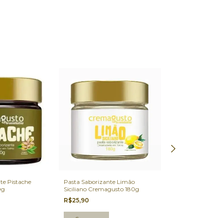
te Pistache
Pasta Saborizante Limão
Pasta Saborizan
0g
Siciliano Cremagusto 180g
Cremagusto 2
R$25,90
R$14,90
-
27
%
O
R$20,50