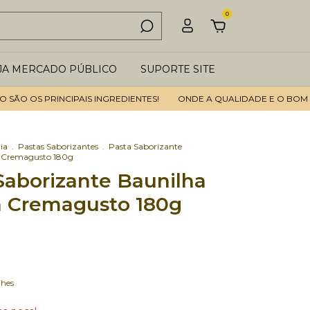
0
JA MERCADO PÚBLICO
SUPORTE SITE
 OS PRINCIPAIS INGREDIENTES!
ONDE A QUALIDADE E O BOM ATEN
ia
.
Pastas Saborizantes
.
Pasta Saborizante
h Cremagusto 180g
Saborizante Baunilha
h Cremagusto 180g
lhes