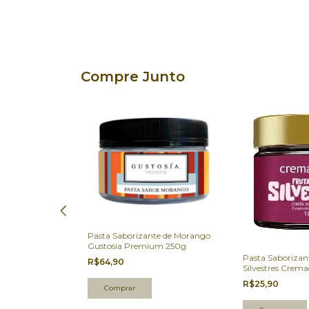
Compre Junto
Pasta Saborizante de Morango
Gustosía Premium 250g
e Gianduiella
Pasta Saborizan
R$64,90
0g
Silvestres Crem
R$25,90