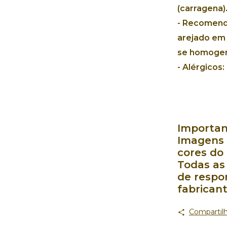
(carragena)
-
Recomend
arejado em
se homogene
-
Alérgicos:
Importan
Imagens 
cores do
Todas as
de respo
fabrican
Compartilh