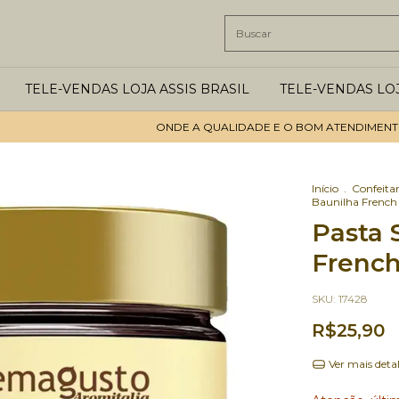
TELE-VENDAS LOJA ASSIS BRASIL
TELE-VENDAS LO
ONDE A QUALIDADE E O BOM ATENDIMENTO SÃO
Início
.
Confeitar
Baunilha Frenc
Pasta 
Frenc
SKU:
17428
R$25,90
Ver mais deta