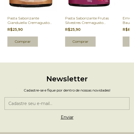
Pasta Saborizante
Pasta Saborizante Frutas
Emuls
Gianduiella Cremagusto
Silvestres Cremagusto
Bauni
200g
180g
R$25,90
R$25,90
R$8,
Newsletter
Cadastre-se e fique por dentro de nossas novidades!