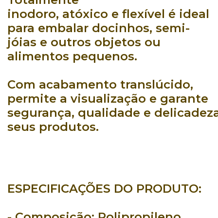
inodoro
,
atóxico
e
flexível
é ideal
para
embalar docinhos
,
semi-
jóias
e outros
objetos ou
alimentos pequenos
.
Com
acabamento translúcido
,
permite a
visualização
e
garante
segurança
,
qualidade
e
delicadez
seus produtos.
ESPECIFICAÇÕES DO PRODUTO:
- Composição:
Polipropileno.