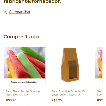
fabricante/fornecedor.
Compartilhar
Compre Junto
Saco Para Sacolé Grande
Saco Practice Especial C/
Saco P
5x30 cm 100 Un.
Visor Kraft C4328 Un.
x 24 c
R$3,20
R$3,25
R$2,