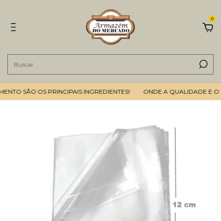
0
TO SÃO OS PRINCIPAIS INGREDIENTES!
ONDE A QUALIDADE E O BO