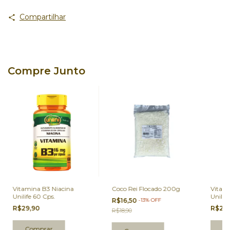
Compartilhar
Compre Junto
Vitamina B3 Niacina
Coco Rei Flocado 200g
Vitam
Unilife 60 Cps.
Unilif
R$16,50
-
13
%
OFF
R$29,90
R$21,
R$18,90