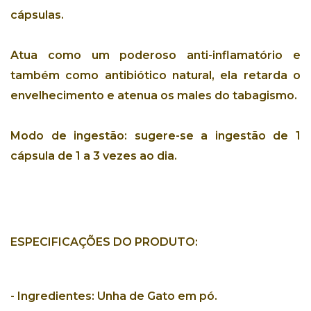
cápsulas
.
Atua como um poderoso
anti-inflamatório
e
também como
antibiótico natural
, ela
retarda o
envelhecimento
e
atenua os males do tabagismo
.
Modo de ingestão:
sugere-se a ingestão de 1
cápsula de 1 a 3 vezes ao dia.
ESPECIFICAÇÕES DO PRODUTO:
-
Ingredientes:
Unha de Gato em pó.