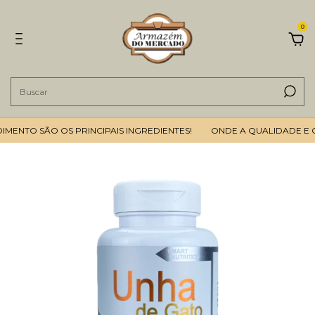
0
ENTO SÃO OS PRINCIPAIS INGREDIENTES!
ONDE A QUALIDADE E O 