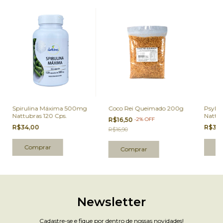
Spirulina Máxima 500mg
Coco Rei Queimado 200g
Psyll
Nattubras 120 Cps.
Nattub
R$16,50
-
2
%
OFF
R$34,00
R$32
R$16,90
Newsletter
Cadastre-se e fique por dentro de nossas novidades!