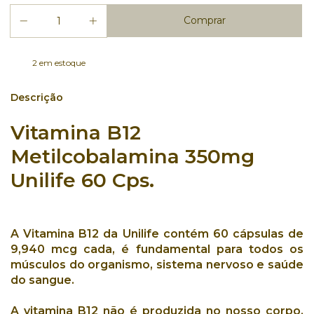
2
em estoque
Descrição
Vitamina B12
Metilcobalamina 350mg
Unilife 60 Cps.
A
Vitamina B12
da
Unilife
contém
60 cápsulas
de
9,940 mcg
cada, é fundamental para todos os
músculos do organismo
,
sistema nervoso
e
saúde
do sangue
.
A
vitamina B12
não é produzida no nosso corpo,