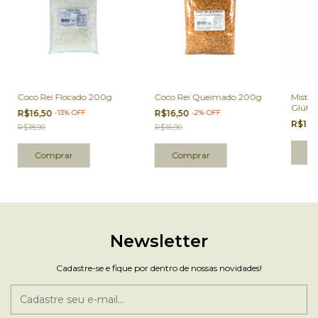
Coco Rei Flocado 200g
Coco Rei Queimado 200g
Mistu
Glúten
R$16,50
-
13
%
OFF
R$16,50
-
2
%
OFF
Altern
R$12
R$18,90
R$16,90
Newsletter
Cadastre-se e fique por dentro de nossas novidades!