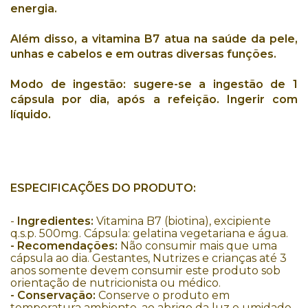
energia
.
Além disso, a
vitamina B7
atua na
saúde da pele
,
unhas
e
cabelos
e em outras diversas funções.
Modo de ingestão:
sugere-se a ingestão de 1
cápsula por dia, após a refeição. Ingerir com
líquido.
ESPECIFICAÇÕES DO PRODUTO:
-
Ingredientes:
Vitamina B7 (biotina), excipiente
q.s.p. 500mg. Cápsula: gelatina vegetariana e água.
- Recomendações:
Não consumir mais que uma
cápsula ao dia. Gestantes, Nutrizes e crianças até 3
anos somente devem consumir este produto sob
orientação de nutricionista ou médico.
- Conservação:
Conserve o produto em
temperatura ambiente, ao abrigo da luz e umidade.