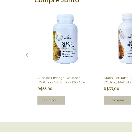
Compre Junto
 Nattubras 120
Óleo de Linhaça Dourada
Maca Peruana 1
1000mg Nattubras 120 Cps.
700mg Nattubra
R$55,90
R$37,00