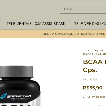
TELE-VENDAS LOJA ASSIS BRASIL
TELE-VENDAS LO
ONDE A QUALIDADE E O BOM ATENDIMENTO SÃO
Início
.
Supleme
BCAA M-TOR Bod
BCAA 
Cps.
SKU:
12733
R$35,90
Ver mais deta