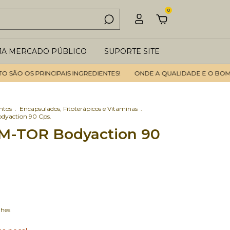
0
JA MERCADO PÚBLICO
SUPORTE SITE
 OS PRINCIPAIS INGREDIENTES!
ONDE A QUALIDADE E O BOM ATEN
ntos
.
Encapsulados, Fitoterápicos e Vitaminas
.
yaction 90 Cps.
M-TOR Bodyaction 90
lhes