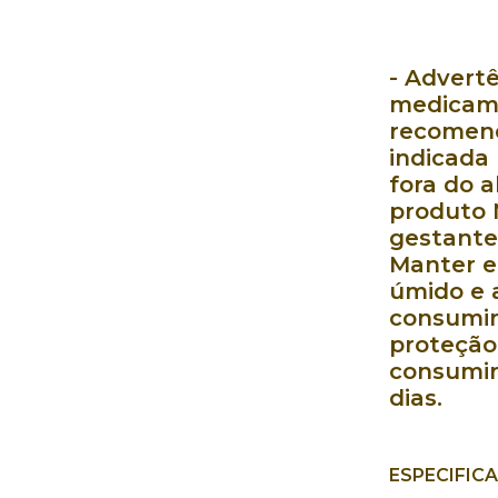
- Advert
medicame
recomend
indicada
fora do a
produto 
gestantes
Manter e
úmido e a
consumir
proteção 
consumir
dias.
ESPECIFIC