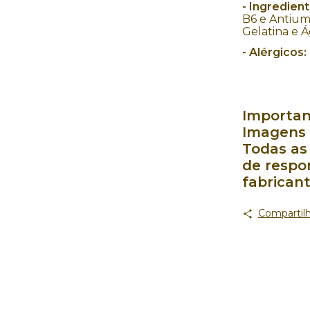
-
Ingredient
B6 e Antium
Gelatina e Á
- Alérgicos:
Importan
Imagens 
Todas as
de respo
fabrican
Compartilh