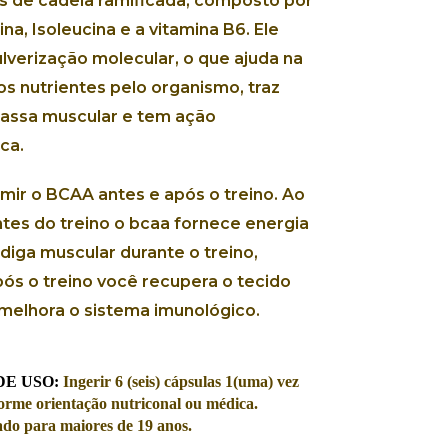
s de cadeia ramificada, composto por
ina, Isoleucina e a vitamina B6. Ele
verização molecular, o que ajuda na
s nutrientes pelo organismo, traz
assa muscular e tem ação
ca.
ir o BCAA antes e após o treino. Ao
tes do treino o bcaa fornece energia
adiga muscular durante o treino,
ós o treino você recupera o tecido
melhora o sistema imunológico.
DE USO:
Ingerir 6 (seis) cápsulas 1(uma) vez
orme orientação nutriconal ou médica.
ado para maiores de 19 anos.