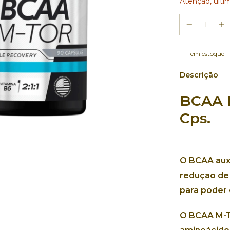
Atenção, últi
1
em estoque
Descrição
BCAA 
Cps.
O BCAA auxi
redução de 
para poder 
O BCAA M-T