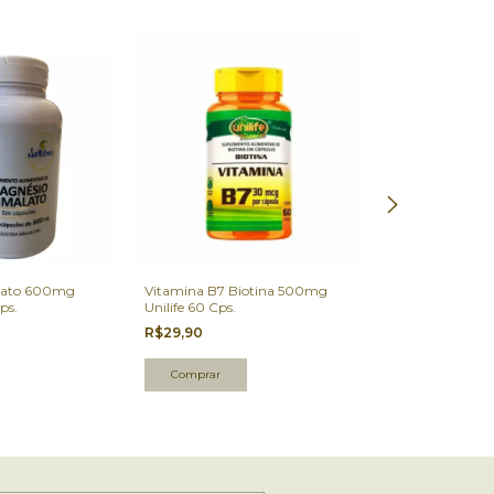
lato 600mg
Vitamina B7 Biotina 500mg
Vitamina B3 Nia
ps.
Unilife 60 Cps.
Cps.
R$29,90
R$29,90