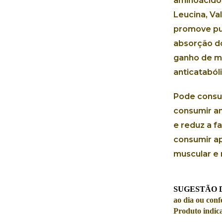
aminoácido
Leucina, Val
promove pul
absorção do
ganho de m
anticatabóli
Pode consum
consumir an
e reduz a f
consumir ap
muscular e 
SUGESTÃO 
ao dia ou conf
Produto indic