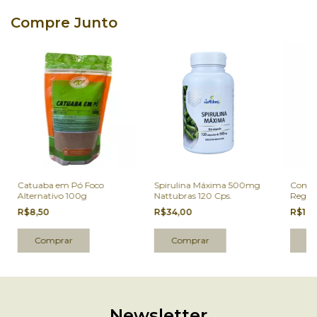
Compre Junto
Catuaba em Pó Foco
Spirulina Máxima 500mg
Compo
Alternativo 100g
Nattubras 120 Cps.
Regula
Altern
R$8,50
R$34,00
R$12,
Newsletter