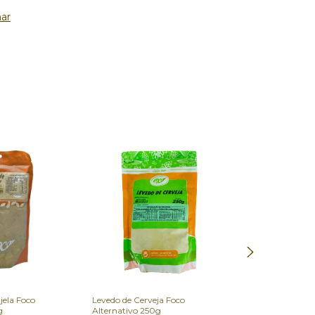
ar
jela Foco
Levedo de Cerveja Foco
Tribullus Terres
g
Alternativo 250g
Alternativo 100