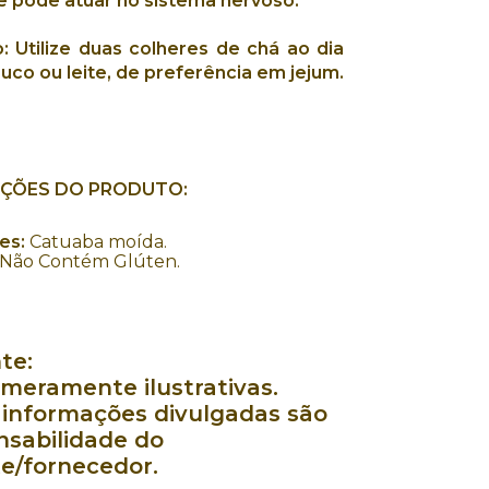
e pode atuar no
sistema nervoso.
:
Utilize duas colheres de chá ao dia
uco ou leite, de preferência em jejum.
AÇÕES DO PRODUTO:
es:
Catuaba moída.
Não Contém Glúten.
te:
meramente ilustrativas.
 informações divulgadas são
nsabilidade do
te/fornecedor.