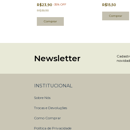
R$23,90
-
35
%
OFF
R$15,50
R$36,90
Newsletter
Cadastre
novidad
INSTITUCIONAL
Sobre Nós
Trocas e Devoluções
Como Comprar
Política de Privacidade