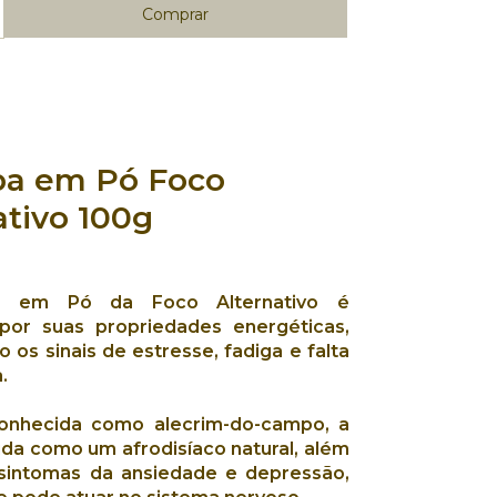
ba em Pó
Foco
ativo 100
g
ba em Pó
da
Foco Alternativo
é
 por suas
propriedades energéticas
,
 os sinais de
estresse
,
fadiga
e
falta
a
.
onhecida como
alecrim-do-campo
, a
tida como um
afrodisíaco natural
, além
sintomas da ansiedade
e
depressão
,