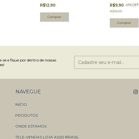
R$12,90
R$9,90
-
41
%
OFF
R$16,90
-se e fique por dentro de nossas
es!
NAVEGUE
INÍCIO
PRODUTOS
ONDE ESTAMOS
TELE-VENDAS LOJA ASSIS BRASIL