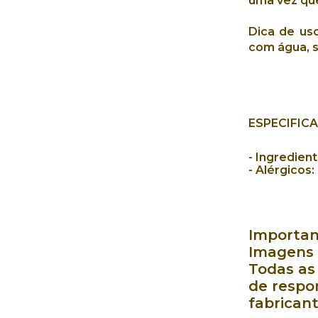
uma vez qu
Dica de uso
com água, s
ESPECIFIC
-
Ingredient
- Alérgicos:
Importan
Imagens 
Todas as
de respo
fabrican