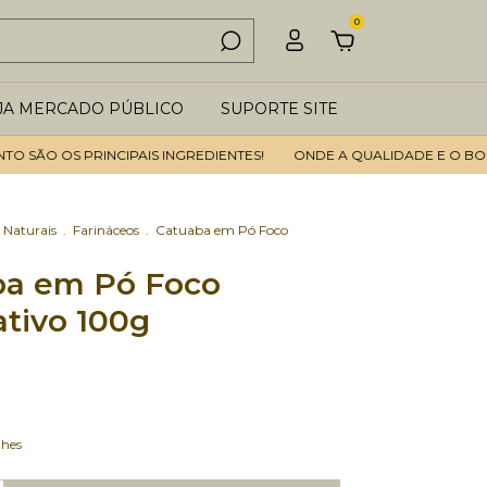
0
JA MERCADO PÚBLICO
SUPORTE SITE
ÃO OS PRINCIPAIS INGREDIENTES!
ONDE A QUALIDADE E O BOM AT
 Naturais
.
Farináceos
.
Catuaba em Pó Foco
ba em Pó Foco
ativo 100g
lhes