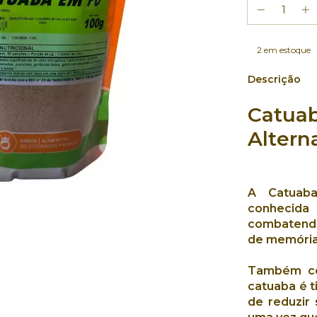
2
em estoque
Descrição
Catua
Altern
A
Catua
conhecida
combatendo
de memóri
Também c
catuaba é 
de reduzir