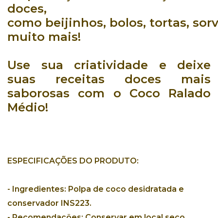
doces
,
como
beijinhos
,
bolos
,
tortas
,
sor
muito mais!
Use sua criatividade e deixe
suas
receitas doces mais
saborosas
com o
Coco Ralado
Médio
!
ESPECIFICAÇÕES DO PRODUTO:
-
Ingredientes:
Polpa de coco desidratada e
conservador INS223.
-
Recomendações:
Conservar em local seco,