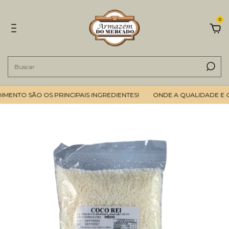
0
NTO SÃO OS PRINCIPAIS INGREDIENTES!
ONDE A QUALIDADE E O B