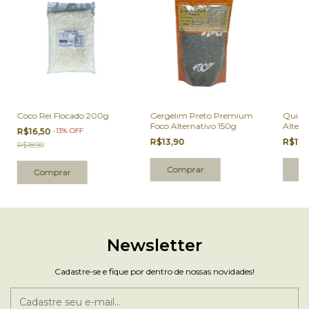
Coco Rei Flocado 200g
Gergelim Preto Premium
Quino
Foco Alternativo 150g
Altern
R$16,50
-
13
%
OFF
R$13,90
R$11,
R$18,90
Newsletter
Cadastre-se e fique por dentro de nossas novidades!