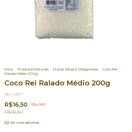
Início
.
Produtos Naturais
.
Frutas Secas e Oleaginosas
.
Coco Rei
Ralado Médio 200g
Coco Rei Ralado Médio 200g
SKU:
4297
R$16,50
-
13
%
OFF
R$18,90
Ver mais detalhes