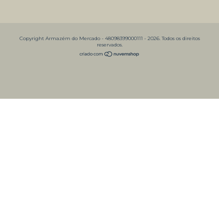
Copyright Armazém do Mercado - 48098399000111 - 2026. Todos os direitos
reservados.