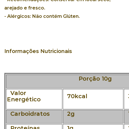
arejado e fresco.
-
Alérgicos:
Não contém Glúten.
Informações Nutricionais
Porção 10g
Valor
70kcal
Energético
Carboidratos
2g
1
Proteínas
1g