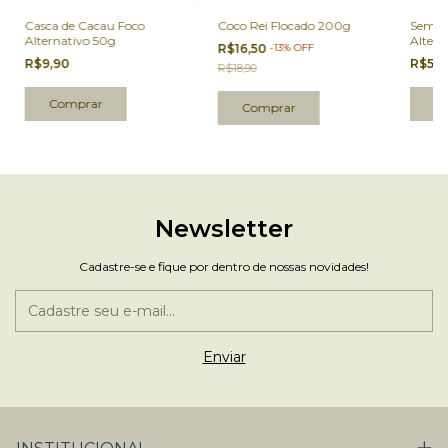
Casca de Cacau Foco
Coco Rei Flocado 200g
Sement
Alternativo 50g
Altern
R$16,50
-
13
%
OFF
R$9,90
R$5,
R$18,90
Newsletter
Cadastre-se e fique por dentro de nossas novidades!