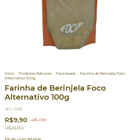
Início
.
Produtos Naturais
.
Farináceos
.
Farinha de Berinjela Foco
Alternativo 100g
Farinha de Berinjela Foco
Alternativo 100g
SKU:
2953
R$9,90
-
41
%
OFF
R$16,90
Ver mais detalhes