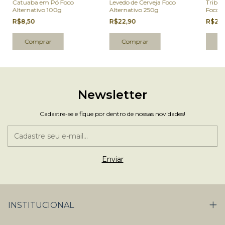
Catuaba em Pó Foco
Levedo de Cerveja Foco
Tribul
Alternativo 100g
Alternativo 250g
Foco A
R$8,50
R$22,90
R$20
Newsletter
Cadastre-se e fique por dentro de nossas novidades!
INSTITUCIONAL