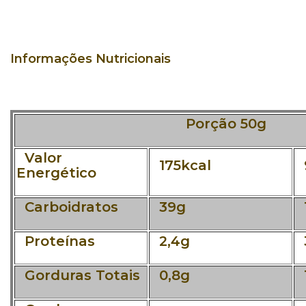
Informações Nutricionais
Porção 50g
Valor
175kcal
Energético
Carboidratos
39g
1
Proteínas
2,4g
Gorduras Totais
0,8g
1