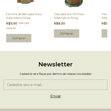
Farinha de Berinjela Foco
Catuaba em Pó Foco
Farinh
Alternativo 100g
Alternativo 100g
Altern
R$9,90
-
41
%
OFF
R$8,50
R$9,
R$16,90
Newsletter
Cadastre-se e fique por dentro de nossas novidades!