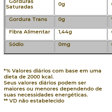
Gorduras
0g
Saturadas
Gordura Trans
0g
*
Fibra Alimentar
1,44g
Sódio
0mg
*% Valores diários com base em uma
dieta de 2000 kcal.
Seus valores diários podem ser
maiores ou menores dependendo de
suas necessidades energéticas.
** VD não estabelecido