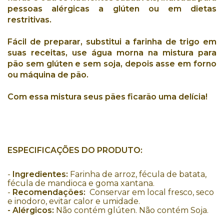
pessoas alérgicas a glúten
ou em
dietas
restritivas
.
Fácil de preparar
,
substitui a farinha de trigo
em
suas receitas,
use água morna
na
mistura para
pão sem glúten e sem soja,
depois
asse em forno
ou
máquina de pão
.
Com essa
mistura
seus
pães
ficarão uma
delícia
!
ESPECIFICAÇÕES DO PRODUTO:
-
Ingredientes:
Farinha de arroz, fécula de batata,
fécula de mandioca e goma xantana.
-
Recomendações:
Conservar em local fresco, seco
e inodoro, evitar calor e umidade.
- Alérgicos:
Não contém glúten. Não contém Soja.