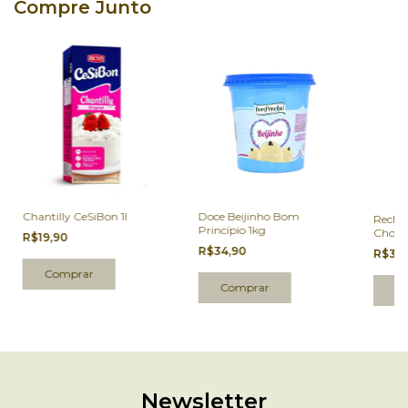
Compre Junto
Chantilly CeSiBon 1l
Doce Beijinho Bom
Rechei
Princípio 1kg
Chocol
R$19,90
Haens
R$34,90
R$35
Newsletter