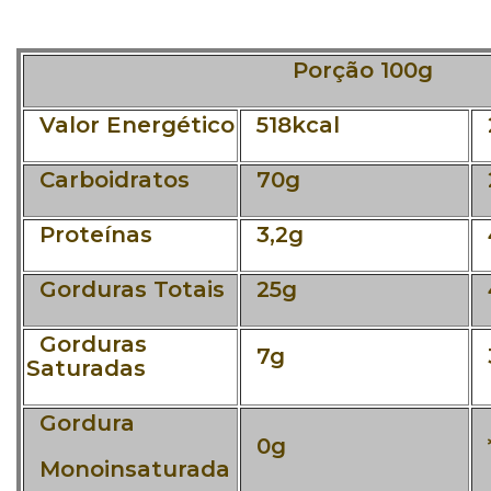
Porção 100g
Valor Energético
518kcal
Carboidratos
70g
Proteínas
3,2g
Gorduras Totais
25g
Gorduras
7g
Saturadas
Gordura
0g
*
Monoinsaturada