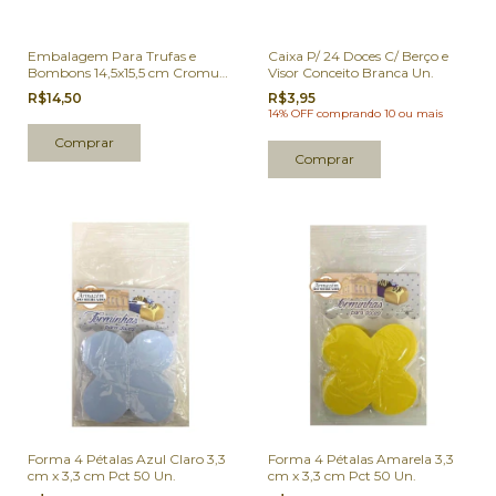
Embalagem Para Trufas e
Caixa P/ 24 Doces C/ Berço e
Bombons 14,5x15,5 cm Cromus
Visor Conceito Branca Un.
Poá Belle Vermelho/Rosa 100
R$14,50
R$3,95
Un.
14% OFF
comprando 10 ou mais
Forma 4 Pétalas Azul Claro 3,3
Forma 4 Pétalas Amarela 3,3
cm x 3,3 cm Pct 50 Un.
cm x 3,3 cm Pct 50 Un.