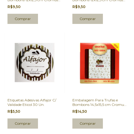
Marrom Café 100 Un.
Vermelha 100 Un.
R$9,50
R$9,50
Etiquetas Adesivas Alfajor C/
Embalagem Para Trufas e
Validade Eticol 30 Un.
Bombons 14,5x15,5 cm Cromus
Creme de Avelã 100 Un.
R$5,50
R$14,50