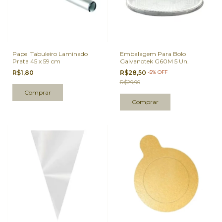
Papel Tabuleiro Laminado
Embalagem Para Bolo
Prata 45 x 59 cm
Galvanotek G60M 5 Un.
R$1,80
R$28,50
-
5
%
OFF
R$29,90