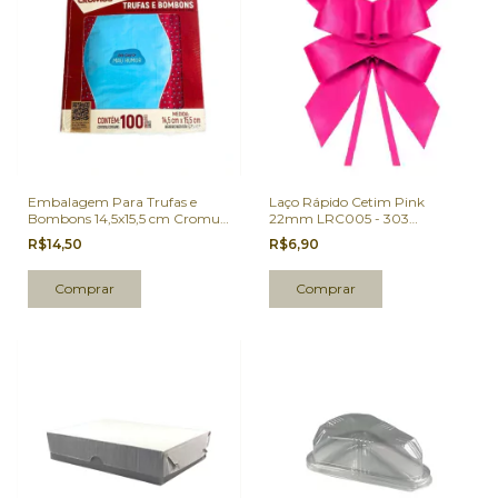
Embalagem Para Trufas e
Laço Rápido Cetim Pink
Bombons 14,5x15,5 cm Cromus
22mm LRC005 - 303
Eu Curo Mau Humor 100 Un.
Progresso PCT 5 Un
R$14,50
R$6,90