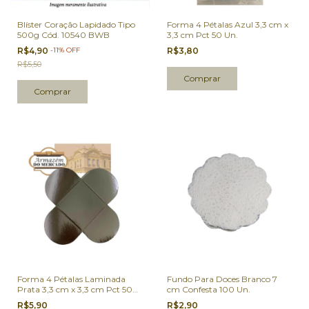
Blíster Coração Lapidado Tipo
Forma 4 Pétalas Azul 3,3 cm x
500g Cód. 10540 BWB
3,3 cm Pct 50 Un.
R$4,90
-
11
%
OFF
R$3,80
R$5,50
Forma 4 Pétalas Laminada
Fundo Para Doces Branco 7
Prata 3,3 cm x 3,3 cm Pct 50
cm Confesta 100 Un.
Un.
R$5,90
R$2,90