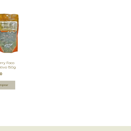
rry Foco
ativo 150g
90