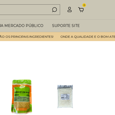
0
JA MERCADO PÚBLICO
SUPORTE SITE
S PRINCIPAIS INGREDIENTES!
ONDE A QUALIDADE E O BOM ATENDI