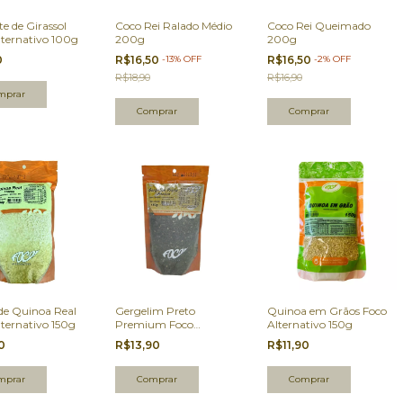
e de Girassol
Coco Rei Ralado Médio
Coco Rei Queimado
lternativo 100g
200g
200g
0
R$16,50
-
13
%
OFF
R$16,50
-
2
%
OFF
R$18,90
R$16,90
 de Quinoa Real
Gergelim Preto
Quinoa em Grãos Foco
lternativo 150g
Premium Foco
Alternativo 150g
Alternativo 150g
90
R$13,90
R$11,90