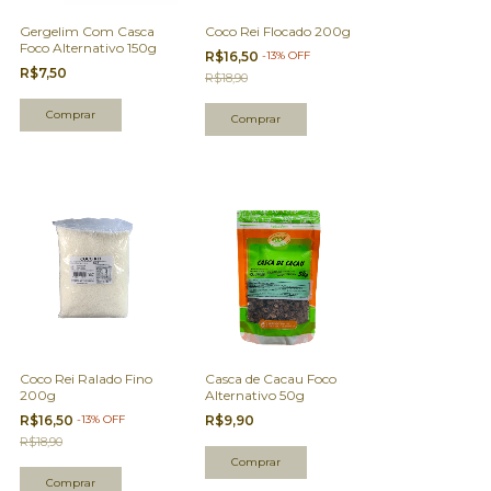
Gergelim Com Casca
Coco Rei Flocado 200g
Foco Alternativo 150g
R$16,50
-
13
%
OFF
R$7,50
R$18,90
Coco Rei Ralado Fino
Casca de Cacau Foco
200g
Alternativo 50g
R$16,50
-
13
%
OFF
R$9,90
R$18,90