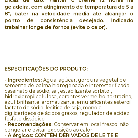
Dicas de uso:
Manter o creme
12 horas na
geladeira
, com atingimento de
temperatura de 5 a
8º,
bater na velocidade média até
alcançar o
ponto de consistência desejado.
Indicado
trabalhar longe de fornos
(evite o calor).
ESPECIFICAÇÕES DO PRODUTO:
-
Ingredientes:
Água, açúcar, gordura vegetal de
semente de palma hidrogenada e interesterificada,
caseinato de sódio, sal, estabilizante sorbitol,
hidroxipropilcelulose, corantes vermelho, tartrazina,
azul brilhante, aromatizante, emulsificantes esteroil
lactato de sódio, lecitica de soja, mono e
diglicerídeos de ácidos graxos, regulador de acidez
fosfato dissódico.
-
Recomendações:
Conservar em local fresco, não
congelar e evitar exposição ao calor.
-
Alérgicos:
CONTÉM DERIVADOS DE LEITE E