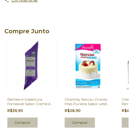
Compartilhar
Compre Junto
Recheio e Cobertura
Chantilly Norcau Chanty
Creme 
Forneável Sabor Creme de
Mais Puratos Sabor Leite
Ferrer
Avelã com Cacau Doceiro
Condensado 1L
R$36,90
R$28,90
R$49
Haenssgen 1,005kg