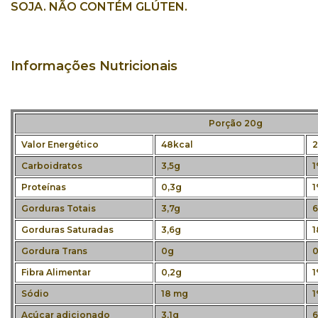
SOJA. NÃO CONTÉM GLÚTEN.
Informações Nutricionais
Porção 20g
Valor Energético
48kcal
2
Carboidratos
3,5g
1
Proteínas
0,3g
1
Gorduras Totais
3,7g
6
Gorduras Saturadas
3,6g
1
Gordura Trans
0g
0
Fibra Alimentar
0,2g
1
Sódio
18 mg
1
Açúcar adicionado
3,1g
6